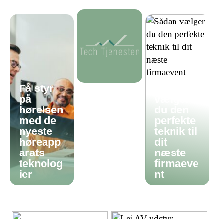
Få styr
Sådan
på
vælger
hørelsen
du den
med de
perfekte
nyeste
teknik til
høreapp
dit
arats
næste
teknolog
firmaeve
ier
nt