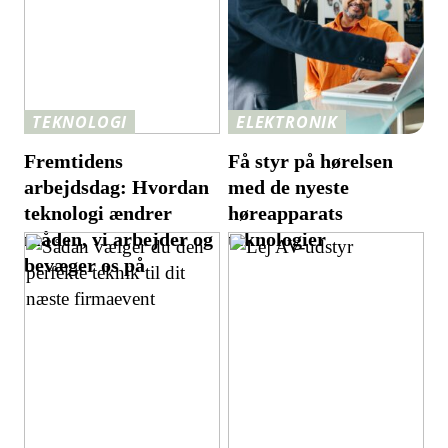
TEKNOLOGI
ELEKTRONIK
Fremtidens
Få styr på hørelsen
arbejdsdag: Hvordan
med de nyeste
teknologi ændrer
høreapparats
måden, vi arbejder og
teknologier
bevæger os på