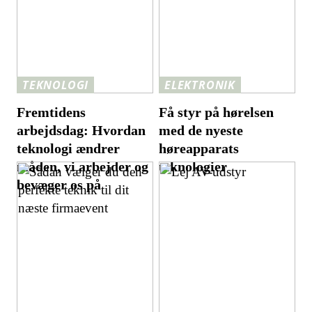
TEKNOLOGI
ELEKTRONIK
Fremtidens
Få styr på hørelsen
arbejdsdag: Hvordan
med de nyeste
teknologi ændrer
høreapparats
måden, vi arbejder og
teknologier
bevæger os på