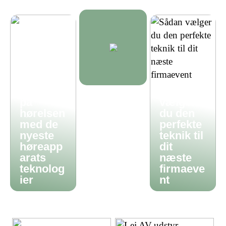
Få styr
Sådan
på
vælger
hørelsen
du den
med de
perfekte
nyeste
teknik til
høreapp
dit
arats
næste
teknolog
firmaeve
ier
nt