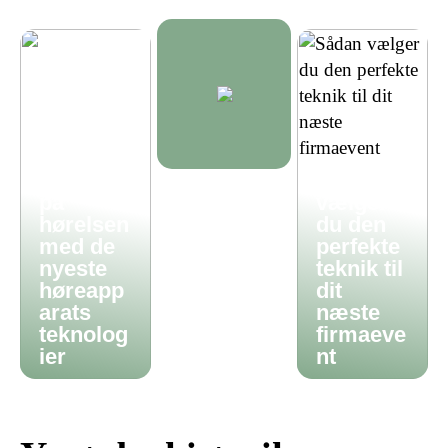
Få styr
Sådan
på
vælger
hørelsen
du den
med de
perfekte
nyeste
teknik til
høreapp
dit
arats
næste
teknolog
firmaeve
ier
nt