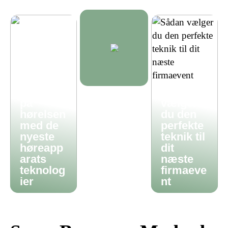
Få styr
Sådan
på
vælger
hørelsen
du den
med de
perfekte
nyeste
teknik til
høreapp
dit
arats
næste
teknolog
firmaeve
ier
nt