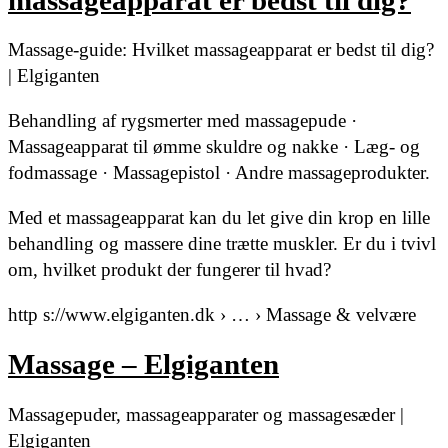
massageapparat er bedst til dig?
Massage-guide: Hvilket massageapparat er bedst til dig?
| Elgiganten
Behandling af rygsmerter med massagepude ·
Massageapparat til ømme skuldre og nakke · Læg- og
fodmassage · Massagepistol · Andre massageprodukter.
Med et massageapparat kan du let give din krop en lille
behandling og massere dine trætte muskler. Er du i tvivl
om, hvilket produkt der fungerer til hvad?
http s://www.elgiganten.dk › … › Massage & velvære
Massage – Elgiganten
Massagepuder, massageapparater og massagesæder |
Elgiganten