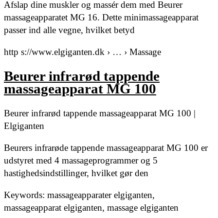
Afslap dine muskler og massér dem med Beurer
massageapparatet MG 16. Dette minimassageapparat
passer ind alle vegne, hvilket betyd
http s://www.elgiganten.dk › … › Massage
Beurer infrarød tappende
massageapparat MG 100
Beurer infrarød tappende massageapparat MG 100 |
Elgiganten
Beurers infrarøde tappende massageapparat MG 100 er
udstyret med 4 massageprogrammer og 5
hastighedsindstillinger, hvilket gør den
Keywords: massageapparater elgiganten,
massageapparat elgiganten, massage elgiganten