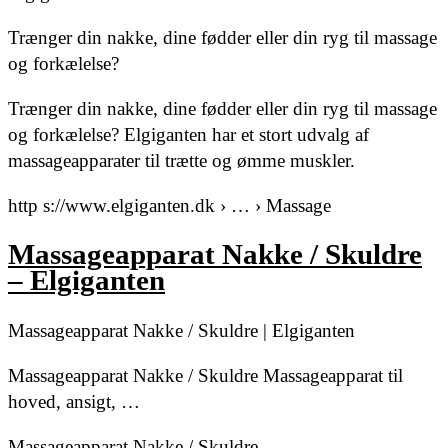
Trænger din nakke, dine fødder eller din ryg til massage
og forkælelse?
Trænger din nakke, dine fødder eller din ryg til massage
og forkælelse? Elgiganten har et stort udvalg af
massageapparater til trætte og ømme muskler.
http s://www.elgiganten.dk › … › Massage
Massageapparat Nakke / Skuldre
– Elgiganten
Massageapparat Nakke / Skuldre | Elgiganten
Massageapparat Nakke / Skuldre Massageapparat til
hoved, ansigt, …
Massageapparat Nakke / Skuldre