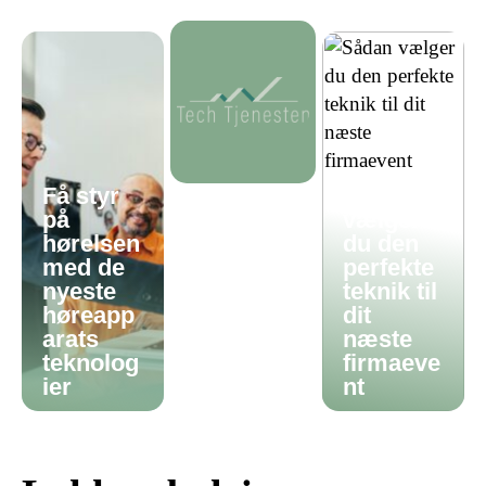
Få styr
Sådan
på
vælger
hørelsen
du den
med de
perfekte
nyeste
teknik til
høreapp
dit
arats
næste
teknolog
firmaeve
ier
nt