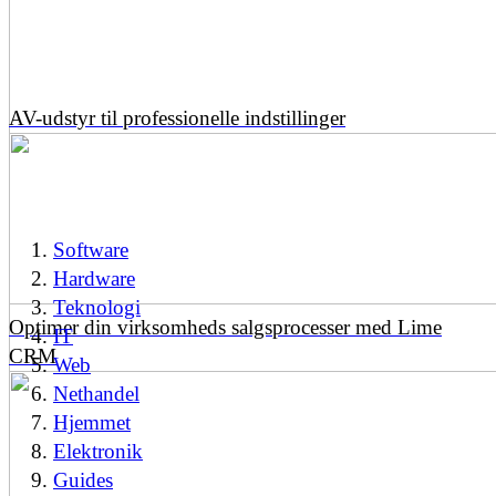
AV-udstyr til professionelle indstillinger
Software
Hardware
Teknologi
Optimer din virksomheds salgsprocesser med Lime
IT
CRM
Web
Nethandel
Hjemmet
Elektronik
Guides