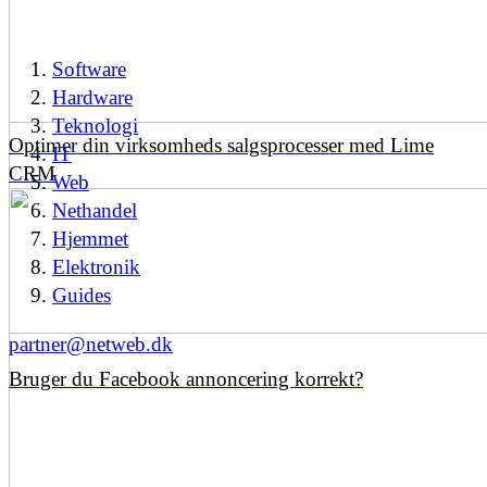
Software
Hardware
Teknologi
Optimer din virksomheds salgsprocesser med Lime
IT
CRM
Web
Nethandel
Hjemmet
Elektronik
Guides
partner@netweb.dk
Bruger du Facebook annoncering korrekt?